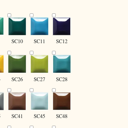
SC10
SC12
SC11
4
SC27
SC28
SC26
5
SC41
SC45
SC48