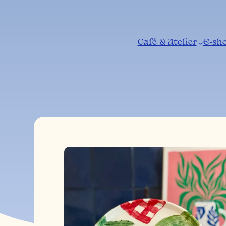
Spring
naar
de
Café & Atelier
E-sh
inhoud