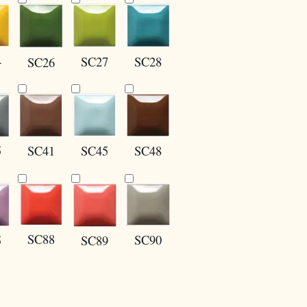
4
SC27
SC28
SC26
5
SC41
SC45
SC48
SC88
SC90
SC89
5