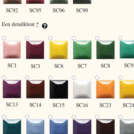
SC96
SC99
SC92
SC95
Een detailkleur
*
SC1
SC9
SC8
SC6
SC7
SC3
SC13
SC14
SC15
SC16
SC2
SC23