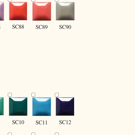
SC88
SC90
SC89
5
SC10
SC12
SC11