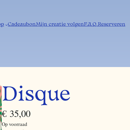
op
Cadeaubon
Mijn creatie volgen
F.A.Q.
Reserveren
Disque
€
35,00
Op voorraad