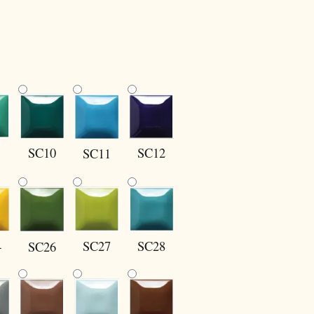
SC10
SC12
SC11
4
SC27
SC28
SC26