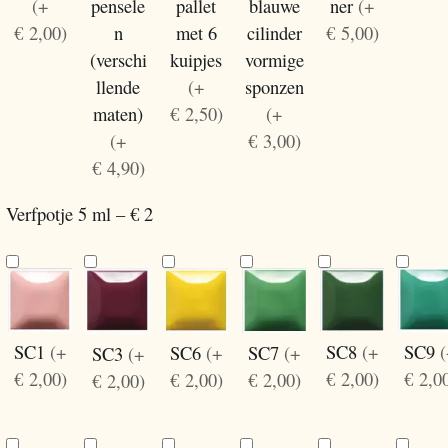
(+
pensele
pallet
blauwe
ner
(+
€ 2,00)
n
met 6
cilinder
€ 5,00)
(verschi
kuipjes
vormige
llende
(+
sponzen
maten)
€ 2,50)
(+
(+
€ 3,00)
€ 4,90)
Verfpotje 5 ml – € 2
SC1
(+
SC9
SC8
(+
SC6
(+
SC7
(+
SC3
(+
€ 2,00)
€ 2,0
€ 2,00)
€ 2,00)
€ 2,00)
€ 2,00)