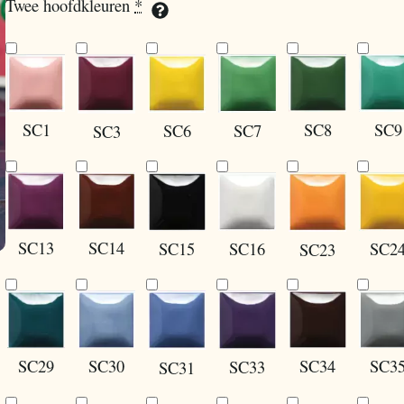
Twee hoofdkleuren
*
SC1
SC9
SC8
SC6
SC7
SC3
SC13
SC14
SC15
SC16
SC2
SC23
SC30
SC29
SC34
SC3
SC33
SC31