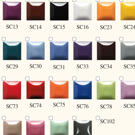
SC13
SC14
SC15
SC16
SC2
SC23
SC30
SC29
SC34
SC3
SC33
SC31
SC75
SC74
SC8
SC73
SC76
SC78
SC102