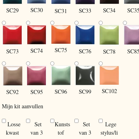
SC30
SC29
SC34
SC3
SC33
SC31
SC75
SC74
SC8
SC73
SC76
SC78
SC102
SC96
SC99
SC92
SC95
Mijn kit aanvullen
Losse
Set
Kunsts
Set
Lege
kwast
van 3
tof
van 3
stylus/li