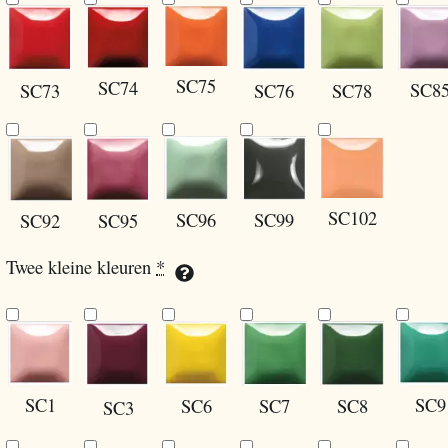
SC75
SC74
SC8
SC73
SC76
SC78
SC102
SC96
SC99
SC92
SC95
Twee kleine kleuren
*
SC1
SC9
SC8
SC6
SC7
SC3