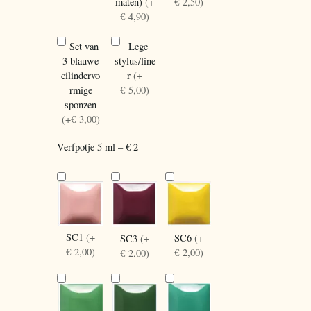
maten)
(+
€ 2,50)
€ 4,90)
Set van
Lege
3 blauwe
stylus/line
cilindervo
r
(+
rmige
€ 5,00)
sponzen
(+€ 3,00)
Verfpotje 5 ml – € 2
SC1
(+
SC6
(+
SC3
(+
€ 2,00)
€ 2,00)
€ 2,00)