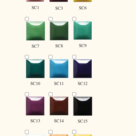
SC1
SC6
SC3
SC9
SC8
SC7
SC10
SC12
SC11
SC13
SC14
SC15