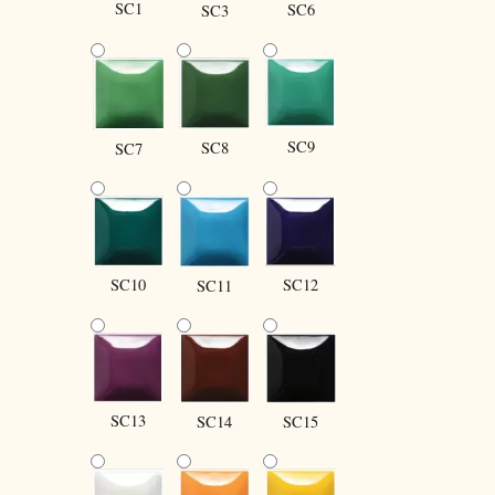
SC1
SC6
SC3
SC9
SC8
SC7
SC10
SC12
SC11
SC13
SC14
SC15