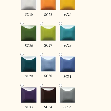
SC16
SC24
SC23
SC27
SC28
SC26
SC30
SC29
SC31
SC34
SC35
SC33