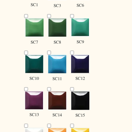
SC1
SC6
SC3
SC9
SC8
SC7
SC10
SC12
SC11
SC13
SC14
SC15