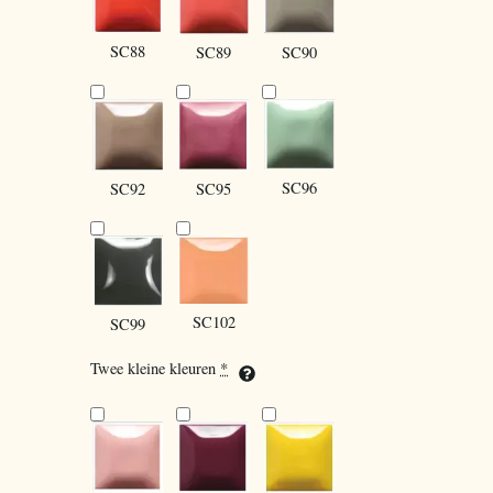
SC88
SC90
SC89
SC96
SC92
SC95
SC102
SC99
Twee kleine kleuren
*