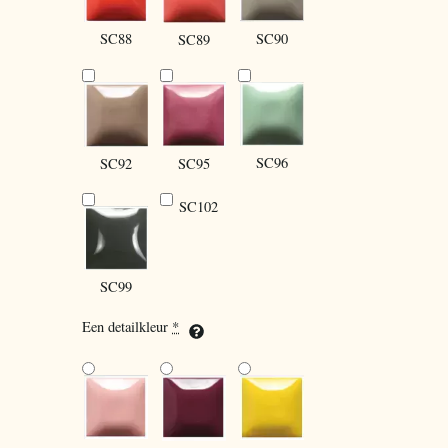
SC88
SC90
SC89
SC96
SC92
SC95
SC102
SC99
Een detailkleur
*