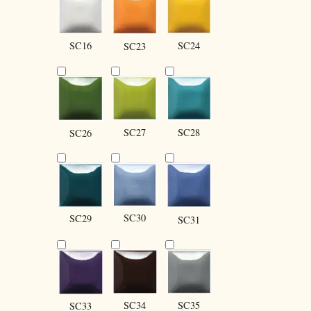
SC16
SC24
SC23
SC27
SC28
SC26
SC30
SC29
SC31
SC34
SC35
SC33