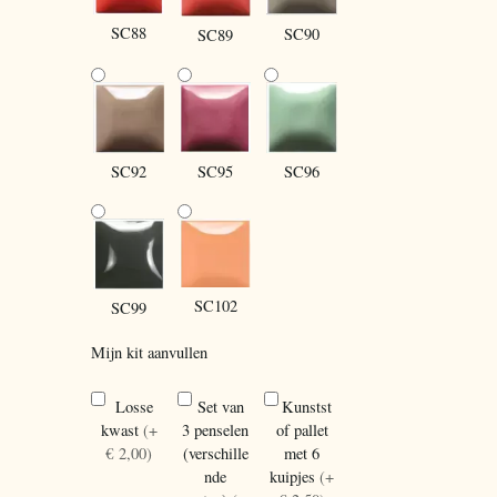
SC88
SC90
SC89
SC96
SC92
SC95
SC102
SC99
Mijn kit aanvullen
Losse
Set van
Kunstst
kwast
(+
3 penselen
of pallet
€ 2,00)
(verschille
met 6
nde
kuipjes
(+