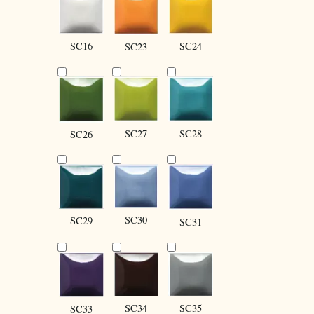
SC16
SC24
SC23
SC27
SC28
SC26
SC30
SC29
SC31
SC34
SC35
SC33