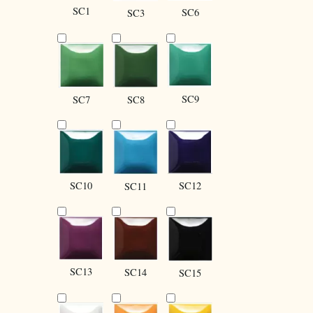
SC1
SC6
SC3
SC9
SC8
SC7
SC10
SC12
SC11
SC13
SC14
SC15