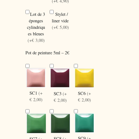
(+€ 4,90)
Lot de 3
Stylet /
éponges
liner vide
cylindriqu
(+€ 5,00)
es bleues
(+€ 3,00)
Pot de peinture 5ml – 2€
SC1
(+
SC6
(+
SC3
(+
€ 2,00)
€ 2,00)
€ 2,00)
SC9
(+
SC8
(+
SC7
(+