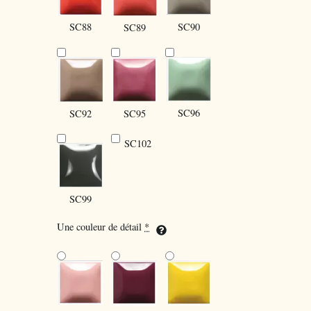
SC88
SC90
SC89
SC96
SC92
SC95
SC102
SC99
Une couleur de détail
*