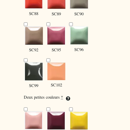
SC88
SC90
SC89
SC96
SC92
SC95
SC102
SC99
Deux petites couleurs
*