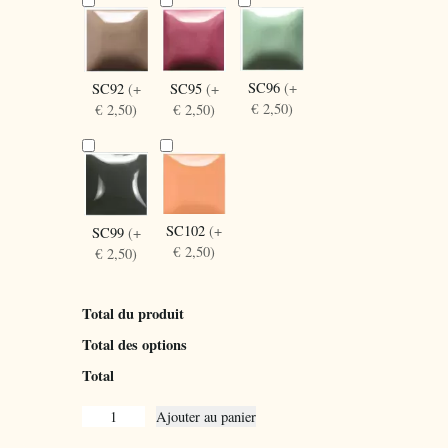
SC96
(+
SC92
(+
SC95
(+
€ 2,50)
€ 2,50)
€ 2,50)
SC102
(+
SC99
(+
€ 2,50)
€ 2,50)
Total du produit
Total des options
Total
q
Ajouter au panier
u