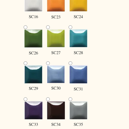
SC16
SC24
SC23
SC27
SC28
SC26
SC30
SC29
SC31
SC34
SC35
SC33