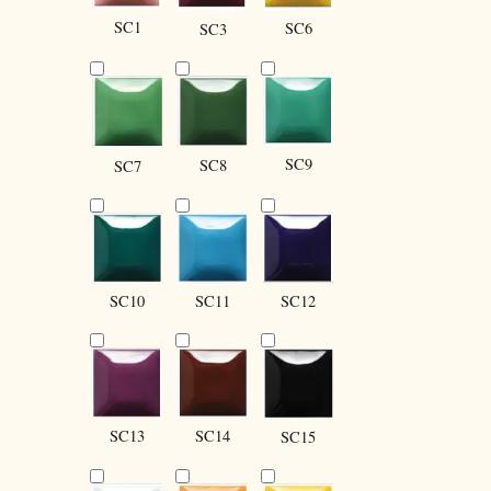
SC1
SC6
SC3
SC9
SC8
SC7
SC10
SC12
SC11
SC13
SC14
SC15