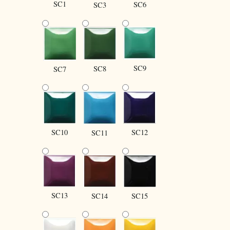
SC1
SC6
SC3
SC9
SC8
SC7
SC10
SC12
SC11
SC13
SC14
SC15