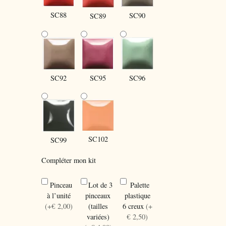
SC88
SC90
SC89
SC96
SC92
SC95
SC102
SC99
Compléter mon kit
Pinceau
Lot de 3
Palette
à l’unité
pinceaux
plastique
(+€ 2,00)
(tailles
6 creux
(+
variées)
€ 2,50)