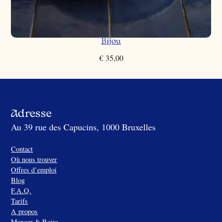
Bijou
€
35,00
Adresse
Au 39 rue des Capucins, 1000 Bruxelles
Contact
Où nous trouver
Offres d’emploi
Blog
F.A.Q.
Tarifs
A propos
Manger & Boire