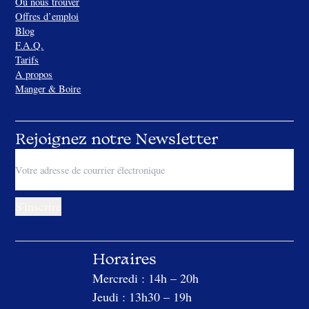
Où nous trouver
S
Offres d’emploi
p
Blog
h
F.A.Q.
e
Tarifs
r
A propos
e
Manger & Boire
Rejoignez notre Newsletter
Horaires
Mercredi : 14h – 20h
Jeudi : 13h30 – 19h