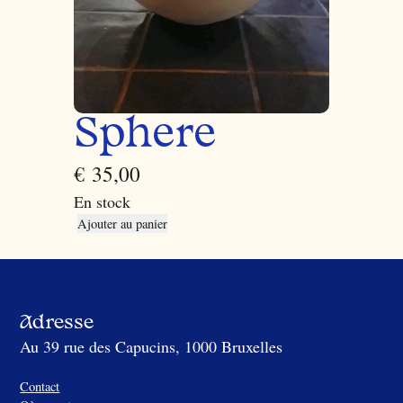
Sphere
€
35,00
En stock
q
Ajouter au panier
u
a
n
t
i
Adresse
t
Au 39 rue des Capucins, 1000 Bruxelles
é
d
Contact
e