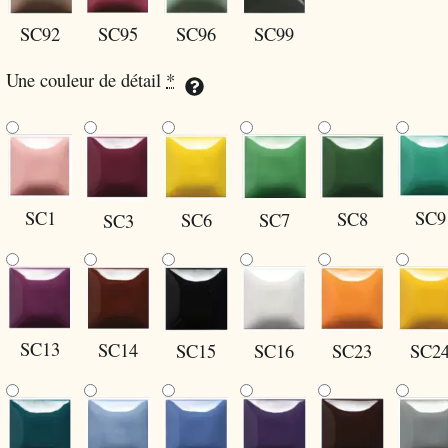
SC96
SC99
SC92
SC95
Une couleur de détail
*
SC1
SC9
SC8
SC6
SC7
SC3
SC13
SC14
SC15
SC16
SC2
SC23