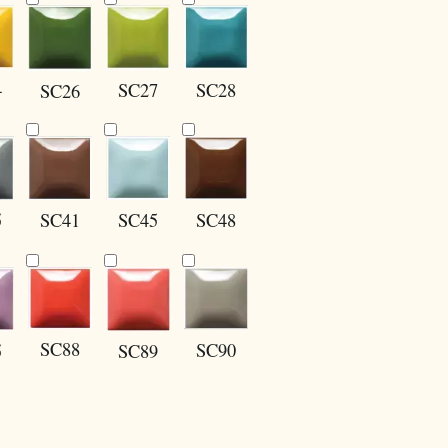
4
SC27
SC28
SC26
5
SC41
SC45
SC48
SC88
SC90
SC89
5