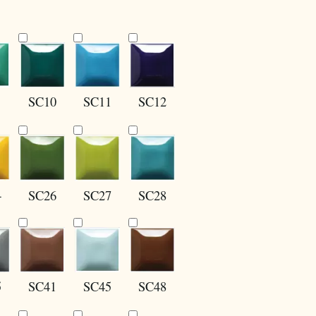
SC10
SC12
SC11
4
SC27
SC28
SC26
5
SC41
SC45
SC48