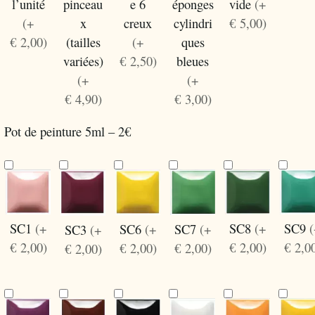
l’unité
pinceau
e 6
éponges
vide
(+
(+
x
creux
cylindri
€ 5,00)
€ 2,00)
(tailles
(+
ques
variées)
€ 2,50)
bleues
(+
(+
€ 4,90)
€ 3,00)
Pot de peinture 5ml – 2€
SC1
(+
SC9
SC8
(+
SC6
(+
SC7
(+
SC3
(+
€ 2,00)
€ 2,0
€ 2,00)
€ 2,00)
€ 2,00)
€ 2,00)