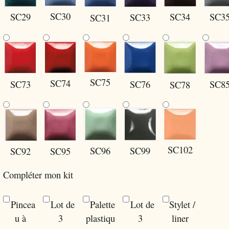
SC30
SC29
SC34
SC3
SC33
SC31
SC75
SC74
SC8
SC73
SC76
SC78
SC102
SC96
SC99
SC92
SC95
Compléter mon kit
Pincea
Lot de
Palette
Lot de
Stylet /
u à
3
plastiqu
3
liner