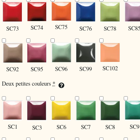
SC75
SC74
SC8
SC73
SC76
SC78
SC102
SC96
SC99
SC92
SC95
Deux petites couleurs
*
SC1
SC9
SC8
SC6
SC7
SC3