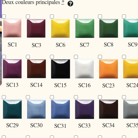
Deux couleurs principales
*
SC1
SC9
SC8
SC6
SC7
SC3
SC13
SC14
SC15
SC16
SC2
SC23
SC30
SC29
SC34
SC3
SC33
SC31