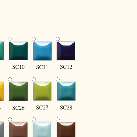
SC10
SC12
SC11
4
SC27
SC28
SC26