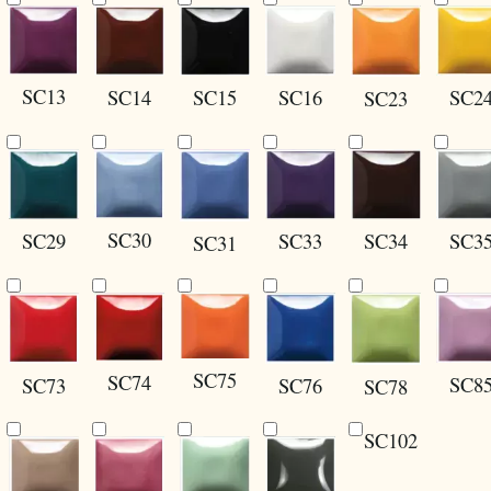
SC13
SC14
SC15
SC16
SC2
SC23
SC30
SC29
SC34
SC3
SC33
SC31
SC75
SC74
SC8
SC73
SC76
SC78
SC102