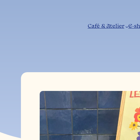
Aller
au
contenu
Café & Atelier
E-s