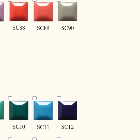
SC88
SC90
SC89
5
SC10
SC12
SC11