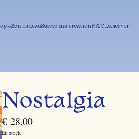
hop
Bon cadeau
Suivre ma création
F.A.Q.
Réserver
Nostalgia
€
28,00
En stock