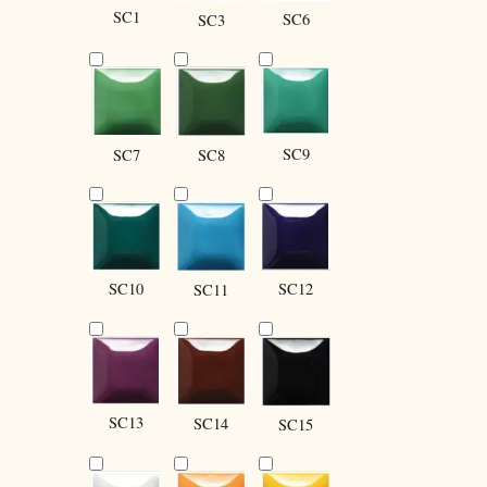
SC1
SC6
SC3
SC9
SC8
SC7
SC10
SC12
SC11
SC13
SC14
SC15