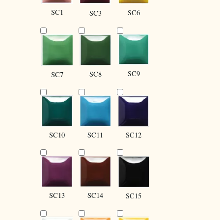
SC1
SC6
SC3
SC9
SC8
SC7
SC10
SC12
SC11
SC13
SC14
SC15