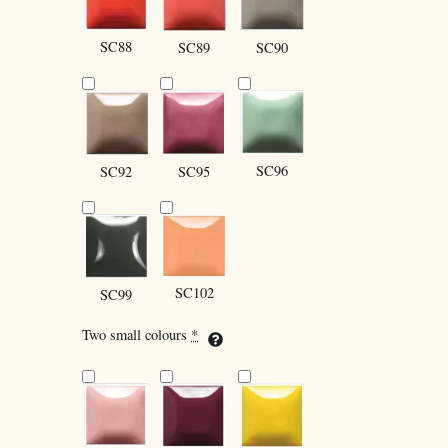
SC88
SC90
SC89
SC96
SC92
SC95
SC102
SC99
Two small colours
*