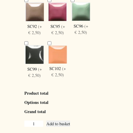
SC96
(+
SC92
(+
SC95
(+
€ 2,50)
€ 2,50)
€ 2,50)
SC102
(+
SC99
(+
€ 2,50)
€ 2,50)
Product total
Options total
Grand total
E
Add to basket
p