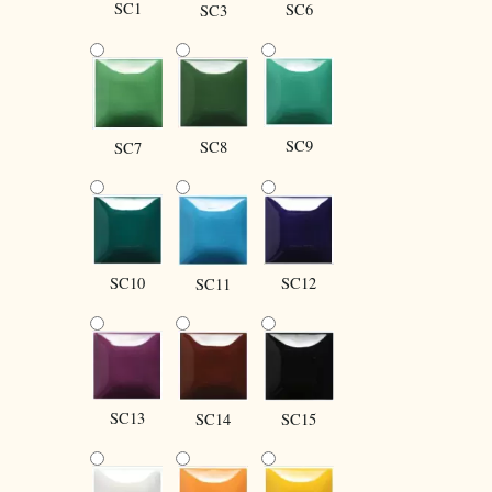
SC1
SC6
SC3
SC9
SC8
SC7
SC10
SC12
SC11
SC13
SC14
SC15