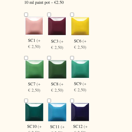
10 ml paint pot – €2.50
SC1
(+
SC6
(+
SC3
(+
€ 2,50)
€ 2,50)
€ 2,50)
SC9
(+
SC8
(+
SC7
(+
€ 2,50)
€ 2,50)
€ 2,50)
SC10
(+
SC12
(+
SC11
(+