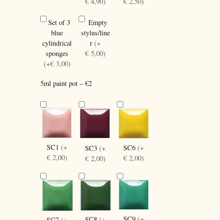
€ 4,90)
€ 2,50)
Set of 3
Empty
blue
stylus/line
cylindrical
r
(+
sponges
€ 5,00)
(+€ 3,00)
5ml paint pot – €2
SC1
(+
SC6
(+
SC3
(+
€ 2,00)
€ 2,00)
€ 2,00)
SC9
(+
SC8
(+
SC7
(+