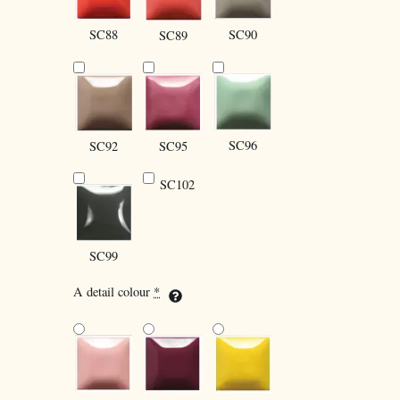
SC88
SC90
SC89
SC96
SC92
SC95
SC102
SC99
A detail colour
*