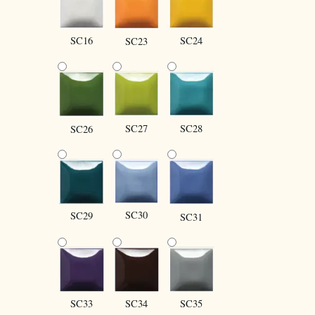
SC16
SC24
SC23
SC27
SC28
SC26
SC30
SC29
SC31
SC34
SC35
SC33