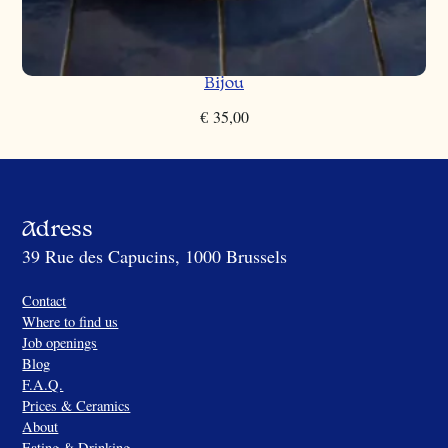
Bijou
€
35,00
Adress
39 Rue des Capucins, 1000 Brussels
Contact
Where to find us
Job openings
Blog
F.A.Q.
Prices & Ceramics
About
Eating & Drinking