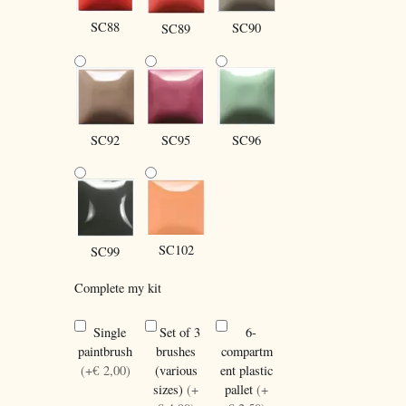
SC88
SC90
SC89
SC96
SC92
SC95
SC102
SC99
Complete my kit
Single
Set of 3
6-
paintbrush
brushes
compartm
(+€ 2,00)
(various
ent plastic
sizes)
(+
pallet
(+