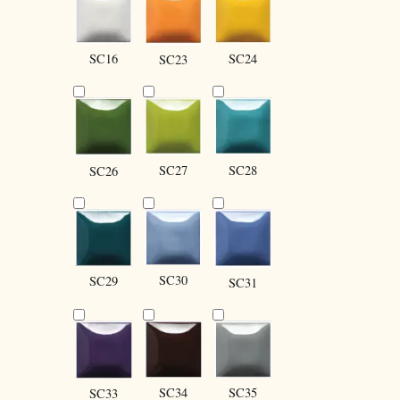
SC16
SC24
SC23
SC27
SC28
SC26
SC30
SC29
SC31
SC34
SC35
SC33